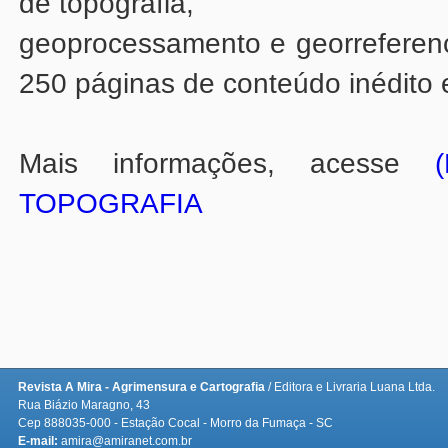
de topografia,
250 páginas de conteúdo inédito 
Mais informações, acesse
TOPOGRAFIA
Revista A Mira - Agrimensura e Cartografia
/ Editora e Livraria Luana Ltda.
Rua Biázio Maragno, 43
Cep 888035-000 - Estação Cocal - Morro da Fumaça - SC
E-mail:
amira@amiranet.com.br