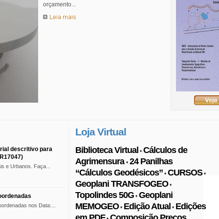
orçamento...
Loja Virtual
Biblioteca Virtual
•
BR17047)
Agrimensura
•
is e Urbanos. Faça...
“Cálculos Geodésicos”
CURSOS
•
•
Geoplani TRANSFOGEO
•
Topolindes 50G
Coordenadas
•
MEMOGEO
Edição Atual
oordenadas nos Data:...
•
•
em PDF
•