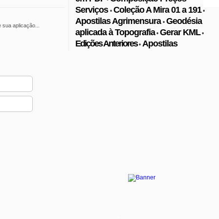
Serviços
Coleção A Mira 01 a 191
•
•
Apostilas Agrimensura
•
sua aplicação...
aplicada à Topografia
Gerar KML
•
•
Edições Anteriores
Apostilas
•