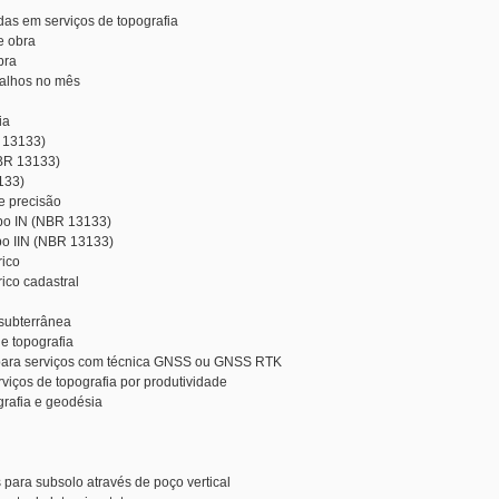
das em serviços de topografia
e obra
bra
balhos no mês
ia
R 13133)
(NBR 13133)
133)
e precisão
ipo IN (NBR 13133)
ipo IIN (NBR 13133)
rico
ico cadastral
 subterrânea
e topografia
e para serviços com técnica GNSS ou GNSS RTK
viços de topografia por produtividade
grafia e geodésia
para subsolo através de poço vertical