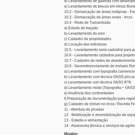
d) Levantamento de galerias com detalhame
e) Levantamento de blocos em minas filon
10.2 - Demarcação de áreas indíginas - Fu
10.3 - Demarcação de áreas rurais - Incra
10.4 - Rede de Transmissão
a) Estudo de traçado
b) Levantamento do eixo
c) Cadastro de propriedades
d) Locação das estruturas
10.5 - Levantamento semi-cadastral para p
10.6 - Levantamento cadastral para projeto
10.7 - Cadastro de redes de abastecimento
10.8 - Georreferenciamento de Imóveis Rur
a) Levantamento com topografia convencion
b) Levantamento com técnica GNSS pós p
c) Levantamento com técnica GNSS RTK
d) Levantamento misto (Topografia + GN
e) Anuência dos confrontantes
f) Preparação de documentação para regist
g) Cadastro de imóvel no Incra / Receita F
11 - Abertura de picadas
12 - Mobilização e desmobilização de equ
13 - Estadia e alimentação
14 - Assessoria técnica e serviços de agri
Monitor: