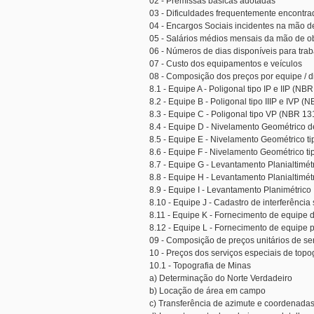
02 - Premissas básicas adotadas
03 - Dificuldades frequentemente encontra
04 - Encargos Sociais incidentes na mão d
05 - Salários médios mensais da mão de o
06 - Números de dias disponíveis para tra
07 - Custo dos equipamentos e veículos
08 - Composição dos preços por equipe / d
8.1 - Equipe A - Poligonal tipo IP e IIP (NB
8.2 - Equipe B - Poligonal tipo IIIP e IVP 
8.3 - Equipe C - Poligonal tipo VP (NBR 13
8.4 - Equipe D - Nivelamento Geométrico d
8.5 - Equipe E - Nivelamento Geométrico t
8.6 - Equipe F - Nivelamento Geométrico t
8.7 - Equipe G - Levantamento Planialtimét
8.8 - Equipe H - Levantamento Planialtimétr
8.9 - Equipe I - Levantamento Planimétrico
8.10 - Equipe J - Cadastro de interferência
8.11 - Equipe K - Fornecimento de equipe d
8.12 - Equipe L - Fornecimento de equip
09 - Composição de preços unitários de ser
10 - Preços dos serviços especiais de topo
10.1 - Topografia de Minas
a) Determinação do Norte Verdadeiro
b) Locação de área em campo
c) Transferência de azimute e coordenadas 