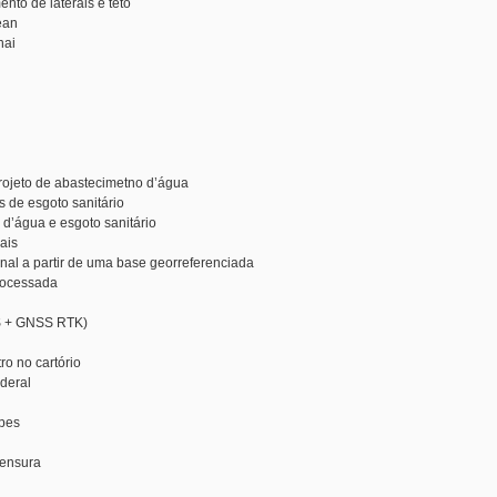
nto de laterais e teto
ean
nai
rojeto de abastecimetno d’água
s de esgoto sanitário
 d’água e esgoto sanitário
ais
al a partir de uma base georreferenciada
rocessada
SS + GNSS RTK)
ro no cartório
ederal
ipes
mensura