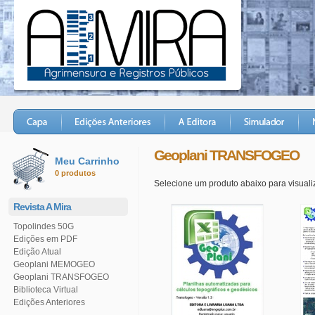
Geoplani TRANSFOGEO
Meu Carrinho
0 produtos
Selecione um produto abaixo para visualiz
Revista A Mira
Topolindes 50G
Edições em PDF
Edição Atual
Geoplani MEMOGEO
Geoplani TRANSFOGEO
Biblioteca Virtual
Edições Anteriores