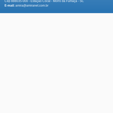
Cep 888035-000 - Estação Cocal - Morro da Fumaça - SC
E-mail:
amira@amiranet.com.br