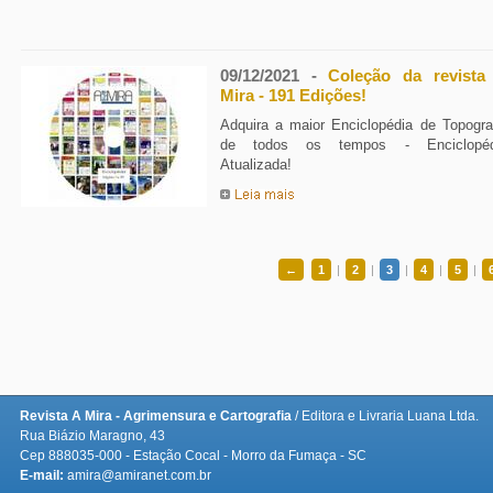
09/12/2021 -
Mira - 191 Edições!
Atualizada!
←
1
|
2
|
3
|
4
|
5
|
Revista A Mira - Agrimensura e Cartografia
/ Editora e Livraria Luana Ltda.
Rua Biázio Maragno, 43
Cep 888035-000 - Estação Cocal - Morro da Fumaça - SC
E-mail:
amira@amiranet.com.br