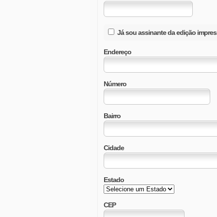
Já sou assinante da edição impre
Endereço
Número
Bairro
Cidade
Estado
CEP