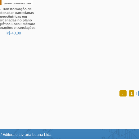
otações e translações
R$ 40,00
←
1
|
/ Editora e Livraria Luana Ltda.