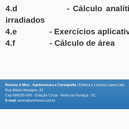
irradiados
4.e - Exercícios aplicati
4.f - Cálculo de área
Revista A Mira - Agrimensura e Cartografia
/ Editora e Livraria Luana Ltda.
Rua Biázio Maragno, 43
Cep 888035-000 - Estação Cocal - Morro da Fumaça - SC
E-mail:
amira@amiranet.com.br