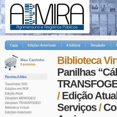
Biblioteca Vir
Meu Carrinho
0 produtos
Panilhas “Cá
Revista A Mira
TRANSFOG
Topolindes 50G
Edições em PDF
/
Edição Atua
Edição Atual
Geoplani MEMOGEO
Geoplani TRANSFOGEO
Serviços
/
Co
Biblioteca Virtual
Edições Anteriores