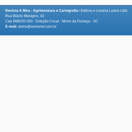
Revista A Mira - Agrimensura e Cartografia
/ Editora e Livraria Luana Ltda.
Rua Biázio Maragno, 43
Cep 888035-000 - Estação Cocal - Morro da Fumaça - SC
E-mail:
amira@amiranet.com.br