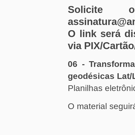
assinatura@a
via PIX/Cartão
geodésicas Lat/
Planilhas eletrôn
O material seguirá