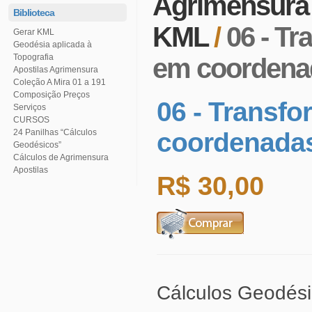
Agrimensur
Biblioteca
KML
/
Gerar KML
Topografia
em coordena
Apostilas Agrimensura
Coleção A Mira 01 a 191
Serviços
CURSOS
coordenadas
Geodésicos”
Cálculos de Agrimensura
Apostilas
R$ 30,00
Cálculos Geodési