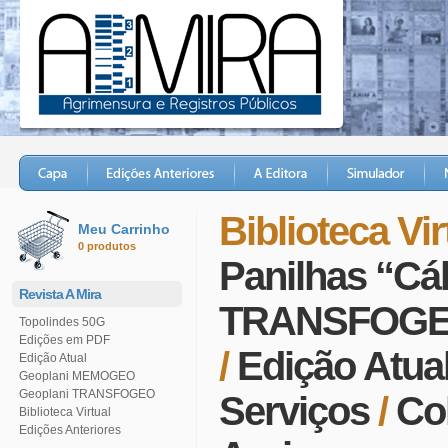
Biblioteca Vir
Meu Carrinho
0 produtos
Panilhas “Cá
Revista A Mira
TRANSFOG
Topolindes 50G
Edições em PDF
/
Edição Atua
Edição Atual
Geoplani MEMOGEO
Geoplani TRANSFOGEO
Serviços
/
Co
Biblioteca Virtual
Edições Anteriores