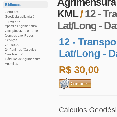
Agrimensur
Biblioteca
KML
/
Gerar KML
Topografia
Lat/Long - D
Apostilas Agrimensura
Coleção A Mira 01 a 191
Serviços
CURSOS
Lat/Long - 
Geodésicos”
Cálculos de Agrimensura
Apostilas
R$ 30,00
Cálculos Geodési