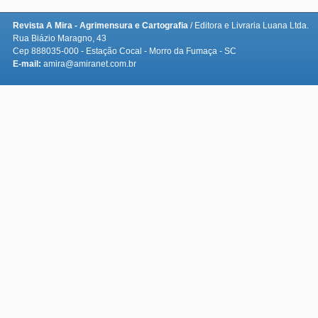
Revista A Mira - Agrimensura e Cartografia
/ Editora e Livraria Luana Ltda.
Rua Biázio Maragno, 43
Cep 888035-000 - Estação Cocal - Morro da Fumaça - SC
E-mail:
amira@amiranet.com.br