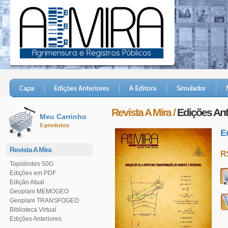
Revista A Mira /
Edições Ant
Meu Carrinho
0 produtos
E
Revista A Mira
R
Topolindes 50G
Edições em PDF
Edição Atual
Geoplani MEMOGEO
Geoplani TRANSFOGEO
Biblioteca Virtual
Edições Anteriores