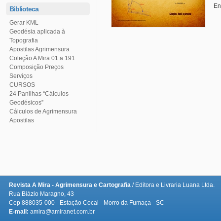
En
Biblioteca
Gerar KML
Topografia
Apostilas Agrimensura
Coleção A Mira 01 a 191
Serviços
CURSOS
Geodésicos”
Cálculos de Agrimensura
Apostilas
Revista A Mira - Agrimensura e Cartografia
/ Editora e Livraria Luana Ltda.
Rua Biázio Maragno, 43
Cep 888035-000 - Estação Cocal - Morro da Fumaça - SC
E-mail:
amira@amiranet.com.br