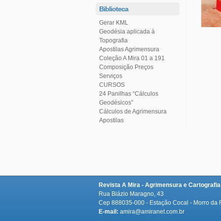
Biblioteca
Gerar KML
Topografia
Apostilas Agrimensura
Coleção A Mira 01 a 191
Serviços
CURSOS
Geodésicos”
Cálculos de Agrimensura
Apostilas
Revista A Mira - Agrimensura e Cartografia
Rua Biázio Maragno, 43
Cep 888035-000 - Estação Cocal - Morro da
E-mail:
amira@amiranet.com.br