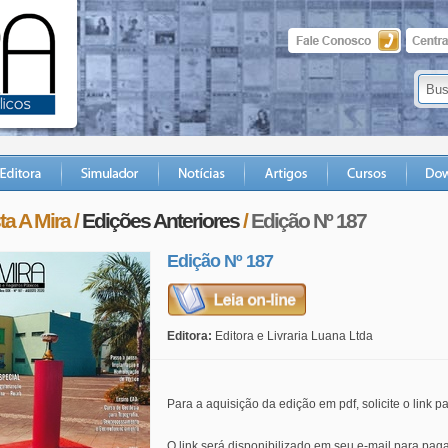
ta A Mira /
Edições Anteriores
/
Edição Nº 187
Edição Nº 187
Leia on-line
Editora:
Editora e Livraria Luana Ltda
Para a aquisição da edição em pdf, solicite o link
O link será disponibilizado em seu e-mail para pag