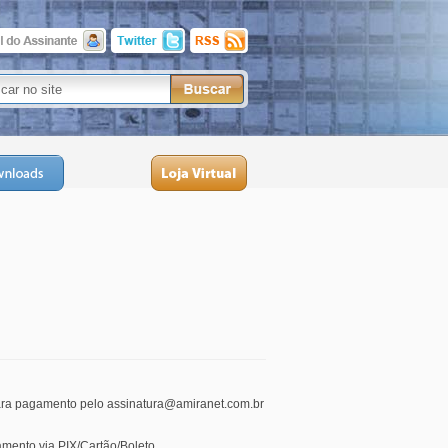
 para pagamento pelo assinatura@amiranet.com.br
amento via PIX/Cartão/Boleto.