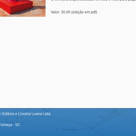
Valor: 30,00 (edição em pdf)
/ Editora e Livraria Luana Ltda.
 Fumaça - SC