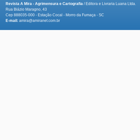
Revista A Mira - Agrimensura e Cartografia
/ Editora e Livraria Luana Ltda.
Rua Biázio Maragno, 43
Cep 888035-000 - Estação Cocal - Morro da Fumaça - SC
E-mail:
amira@amiranet.com.br