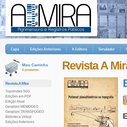
Revista A Mir
Meu Carrinho
0 produtos
Revista A Mira
Topolindes 50G
Edições em PDF
Edição Atual
Geoplani MEMOGEO
Geoplani TRANSFOGEO
E
Biblioteca Virtual
Edições Anteriores