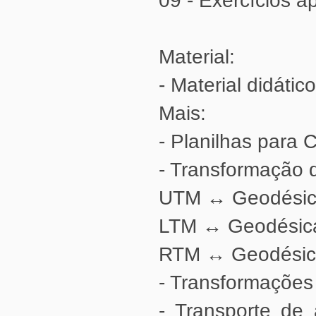
09 - Exercícios ap
Material:
- Material didátic
Mais:
- Planilhas para 
- Transformação 
UTM ↔ Geodésica
LTM ↔ Geodésicas
RTM ↔ Geodésica
- Transformaçõe