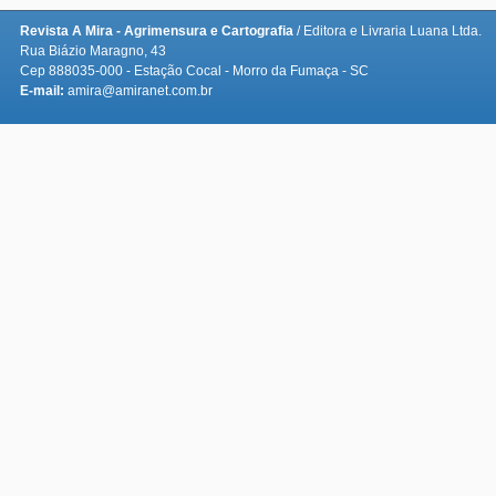
Revista A Mira - Agrimensura e Cartografia
/ Editora e Livraria Luana Ltda.
Rua Biázio Maragno, 43
Cep 888035-000 - Estação Cocal - Morro da Fumaça - SC
E-mail:
amira@amiranet.com.br