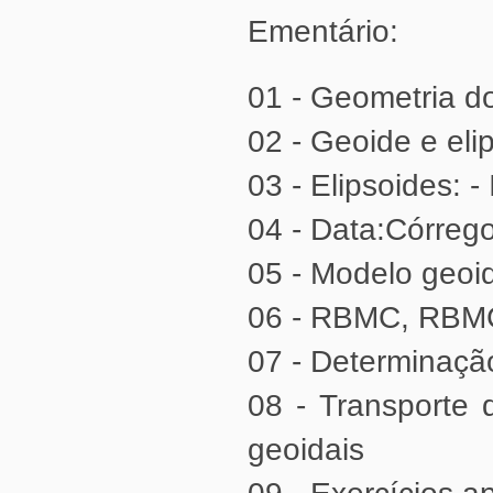
Ementário:
01 - Geometria do
02 - Geoide e elip
03 - Elipsoides: 
04 - Data:Córre
05 - Modelo geoid
06 - RBMC, RBMC
07 - Determinação 
geoidais