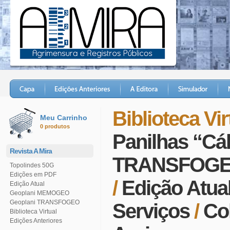
Biblioteca Vir
Meu Carrinho
0 produtos
Panilhas “Cá
Revista A Mira
TRANSFOG
Topolindes 50G
Edições em PDF
/
Edição Atua
Edição Atual
Geoplani MEMOGEO
Geoplani TRANSFOGEO
Serviços
/
Co
Biblioteca Virtual
Edições Anteriores