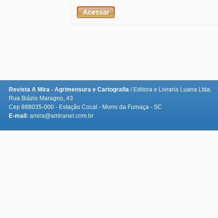
Revista A Mira - Agrimensura e Cartografia
/ Editora e Livraria Luana Ltda.
Rua Biázio Maragno, 43
Cep 888035-000 - Estação Cocal - Morro da Fumaça - SC
E-mail:
amira@amiranet.com.br