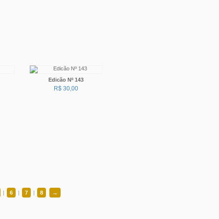
Edicão Nº 143
R$ 30,00
|
6
|
7
|
8
→