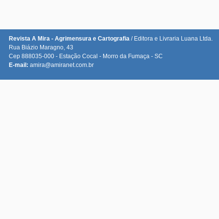
Revista A Mira - Agrimensura e Cartografia
/ Editora e Livraria Luana Ltda.
Rua Biázio Maragno, 43
Cep 888035-000 - Estação Cocal - Morro da Fumaça - SC
E-mail:
amira@amiranet.com.br